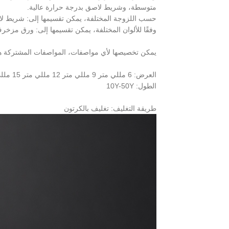
متوسطة، وشريط لاصق بدرجة حرارة عالية.
حسب اللزوجة المختلفة، يمكن تقسيمها إلى: شريط ل
وفقًا للألوان المختلفة، يمكن تقسيمها إلى: ورق مز
يمكن تخصيصها لأي مواصفات، المواصفات المشتركة ه
العرض: 6 مللي متر 9 مللي متر 12 مللي متر 15 مللي متر 24 مللي متر 36 مللي متر 45 مللي متر 48 مللي متر
الطول: 10Y-50Y
طريقة التغليف: تغليف بالكرتون