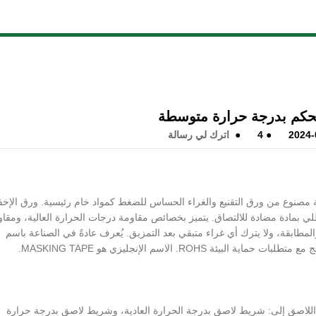
كم بدرجة حرارة متوسطة
2024-
●
4
●
اترك لي رسالة
نوع من ورق التقنيع والغراء الحساس للضغط كمواد خام رئيسية. ورق الإخف
بمادة مضادة للالتصاق. يتميز بخصائص مقاومة درجات الحرارة العالية، ومقاو
والمطابقة، ولا يترك أي غراء متبقي بعد التمزيق. يُعرف عادةً في الصناعة باسم
ROH. الاسم الإنجليزي هو MASKING TAPE.
 اللاصق إلى: شريط لاصق بدرجة الحرارة العادية، وشريط لاصق بدرجة حرارة