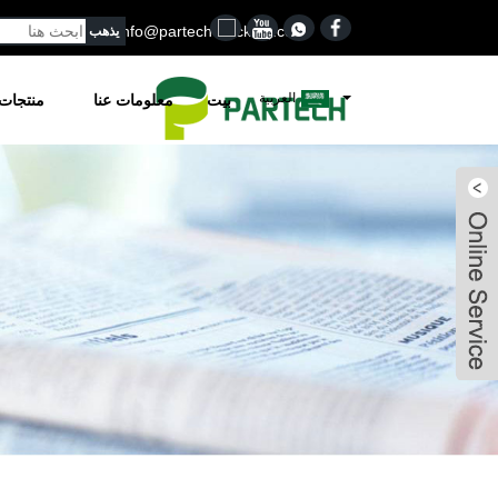
0502
Info@partech-packing.com
العربية
بيت
معلومات عنا
منتجات
Lena
Jason
Jason