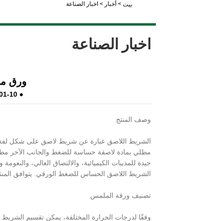
>
أخبار
>
اخبار الصناعة
بيت
LiveChat
اخبار الصناعة
ورق مح
01-10
●
وصف المنتج
الشريط اللاصق عبارة عن شريط لاصق على شكل لفة مص
مطلي بمادة لاصقة حساسة للضغط والجانب الآخر مطلي 
جيدة للمذيبات الكيميائية، والالتصاق العالي، والنعومة 
الشريط اللاصق الحساس للضغط الورقي. يتوافق المنتج مع متطلبات حماية البيئة S
تصنيف ورقة الملمس
وفقًا لدرجات الحرارة المختلفة، يمكن تقسيم الشريط