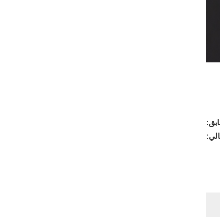
بق:
الي: