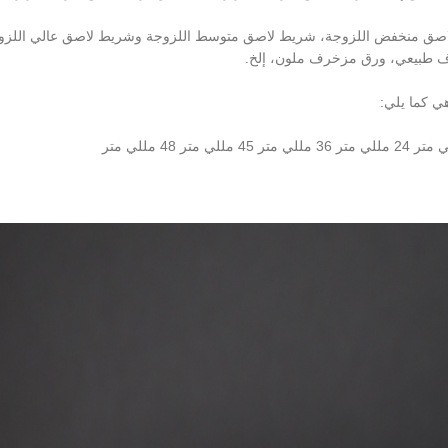
اصق منخفض اللزوجة، شريط لاصق متوسط ​​اللزوجة وشريط لاصق عالي اللزو
خرف طبيعي، ورق مزخرف ملون، إلخ.
ي كما يلي: