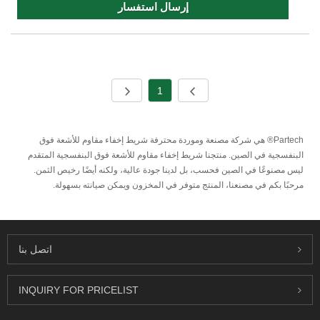
إرسال استفسار
1
Partech® هي شركة مصنعة وموردة محترفة شريط إخفاء مقاوم للأشعة فوق
البنفسجية في الصين. منتجنا شريط إخفاء مقاوم للأشعة فوق البنفسجية المتقدم
ليس مصنوعًا في الصين فحسب، بل لدينا جودة عالية، ولكنه أيضًا رخيص الثمن.
مرحبًا بكم في مصنعنا، المنتج متوفر في المخزون ويمكن صيانته بسهولة.
اتصل بنا
INQUIRY FOR PRICELIST