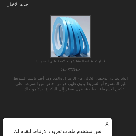
أحدث الأخبار
لا الركيزة المطلوبة! شريط لاصق على الوجهين!
2026/03/05
الشريط ذو الوجهين الخالي من الركيزة، والمعروف أيضًا باسم الشريط
غير المنسوج أو الشريط بدون ظهر، هو نوع خاص من الشريط. على
عكس الأشرطة التقليدية، فهي تفتقر إلى الركيزة. بدلاً من ذلك......
X
نحن نستخدم ملفات تعريف الارتباط لنقدم لك