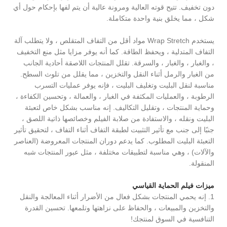
دون تخفيف. تتيح قوته العالية ومرونة عالية أن يتم لفها بإحكام حول أي
شكل ، مما يخلق بنية واحدة متكاملة.
يستخدم Wrap Stretch مواد أقل من التفاف المتقلص ، ولا يتطلب آلة
التفاف المتدلية ، ويحفظ الطاقة. كما أنه يوفر مزايا مثل منع التخفيف
، والغبار ، والغبار ، والسرقة. تقلل المنتجات اللاصقة أحادية الجانب
من الغبار والرمل أثناء النقل والتخزين ، مما يقلل من تلوث السطح.
مناسبة لنقل البليت وتغليف البليت ، فإنه يوفر عمليات التسرب
الرطوبة ، والعمليات المكثفة في الغبار ، والعمالة ، وتحسين الكفاءة ،
وحماية المنتجات ، وتقليل التكاليف. إنه مناسب بشكل خاص لتعبئة
البليت ونقله ، والاستفادة من صلابة الفيلم وخصائصها ذاتية اللصق ،
جنبًا إلى جنب مع تأثير التثبيت لطبقة التفاف أثناء التفاف ، لتحقيق تأثير
التعبئة البليت المطلوب. كما يدعم دوران المنتجات المعروضة (العناصر
والآلات) ، وهي مناسبة لتطبيقات مختلفة ، مثل عبور المنتجات شبه
المنقولة.
ميزات فيلم الحماية القياسي
1. إنه يحمي المنتجات بشكل فعال من الأضرار أثناء المعالجة والنقل
والتخزين والمبيعات ، والحفاظ على نزاهتها وتلمعها. تحسين القدرة
التنافسية في السوق لمنتجك!