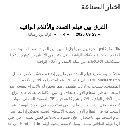
اخبار الصناعة
الفرق بين فيلم التمدد والأفلام الواقية
●
2025-09-23
●
4
●
اترك لي رسالة
غالبًا ما يكافح الحرفيون من أجل التمييز بين المواد المماثلة ، وخاصة
الأفلام الممتدة والأفلام الواقية ، في كثير من الأحيان يربكونهم. دعونا
نستكشف الاختلافات بين فيلم التمدد والأفلام الواقية.
عادةً ما يتم تصنيع فيلم التمدد عن طريق إضافة مُحسّن لاصق ، مثل
PIB Masterbatch ، إلى فيلم PE. يتم استخدامه لإنتاج الأفلام
المصبوب. سطحه له لاعب طفيف ، مما يسمح له بالالتزام بنفسه. يتم
استخدامه في المقام الأول لالتفاف وتأمين الكائنات. هناك عدة أنواع
من الأفلام الواقية. الأكثر شيوعًا هو فيلم PE المنفوخ المطلي بمواد
لاصقة ، مثل الشريط الشفاف الذي نستخدمه في الحياة اليومية. يتم
استخدامه في المقام الأول لحماية الأسطح الصلبة ويمكن إزالتها عند
عدم استخدامها. باختصار ، فإن فيلم Stretch هو لصق نفسه ، في حين
أن الفيلم الوقائي مغلف بمواد لاصقة. يشبه فيلم Stretch Film إلى حد