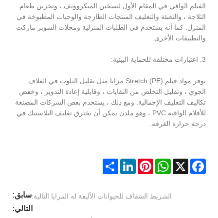
الفيلم الواقي في المقام الأول لتسخين الميكروويف ، وتخزين طعام
الثلاجة ، والتعبئة والتغليف المنتجات الطازجة والوجبات المطبوخة في
المنزل. كما أنه يستخدم في الطلبات المنزلية ومحلات السوبر ماركت
والتطبيقات الأخرى.
3. اعتبارات مختلفة للحماية البيئية:
توفر مواد فيلم Stretch (PE) مزايا مثل تقليل التلوث في الغلاف
الجوي ، وتقليل التخلص من النفايات ، وقابلية إعادة التدوير ، وخفض
تكاليف التغليف الإجمالية. ومع ذلك ، يستخدم بعض الشركات المصنعة
للأفلام الواقية PVC ، وهو ملدن يمكن أن يخترق تغليف البلاستيك في
درجة حرارة الغرفة.
Share
LinkedIn
Pinterest
WhatsApp
Facebook
X
سابق:
الشريط الشفاف للحيوانات الأليفة له المزايا التالية:
التالي: