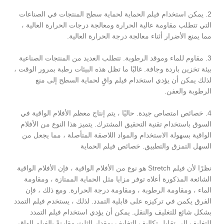
2. يمكن استخدام فيلم الحماية لحماية سطح المنتجات في الصناعات
التي تتطلب مقاومة عالية الحرارة ومعالجة درجات الحرارة العالية ،
مما يمنع الأضرار أثناء معالجة درجة الحرارة العالية.
3. مقاوم للماء وموقد الرطوبة. تتطلب العديد من المنتجات الصناعية
بيئة تخزين باردة وجافة. غالبًا ما تظل هذه البيئات رطبة بمرور الوقت ،
لذلك يمكن أن يؤدي استخدام فيلم واقٍ لحماية السطح إلى منع
الرطوبة والعفن.
4. خصائص امتصاص جيدة. حاليًا ، يتم إنتاج معظم الأفلام الواقية في
السوق باستخدام تقنية التحقيق المشترك. يتميز هذا النوع من الأفلام
الواقية بسهولة الاستخدام والمواد اللاصقة المتأصلة ، مما يجعل من
السهل التمزق والتطبيق. خصائص فيلم الحماية
نظرًا لأن فيلم Stretch هو نوع من الأفلام الواقية ، فإن الأفلام الواقية
الشائعة المذكورة أعلاه توفر مزايا مثل الحماية الممتازة ، ومقاومة
الماء ، ومقاومة الرطوبة ، ومقاومة درجة الحرارة. ومع ذلك ، فإن
الفرق يكمن في تركيزه على قابلية التمدد. لذلك ، يستخدم فيلم التمدد
بشكل شائع للتغليف والنقل. يمكن أن يؤدي استخدام فيلم التمدد
للتغليف إلى تقليل تكاليف التغليف بمقدار الثلث مقارنةً بالفيلم الواقي