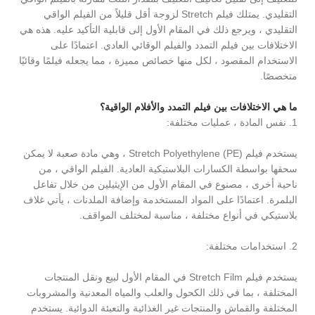
التقليدي. يمتلك فيلم Stretch لزوجة أقل قليلاً من الفيلم الواقي
التقليدي ، ويرجع ذلك في المقام الأول إلى قابلية التأكيد عليه. هذه هي
الاختلافات بين فيلم التمدد والفيلم الوقائي العادي. اعتمادًا على
الاستخدام المقصود ، لكل منها خصائص مميزة ، مما يجعله فيلمًا وقائيًا
متخصصًا.
ما هي الاختلافات بين فيلم التمدد والأفلام الواقية؟
1. نفس المادة ، عمليات مختلفة:
يستخدم فيلم Stretch Polyethylene (PE) ، وهي مادة صعبة لا يمكن
سحقها بواسطة الكسارات البلاستيكية العادية. الفيلم الواقي ، من
ناحية أخرى ، مصنوع في المقام الأول من الإيثيلين من خلال تفاعل
البلمرة. اعتمادًا على المواد المستخدمة وإضافة الملدنات ، يأتي غلاف
بلاستيكي في أنواع مختلفة ، مناسبة لمختلف المواقف.
2. استخدامات مختلفة:
يستخدم فيلم Stretch Film في المقام الأول لبيع ونقل المنتجات
المختلفة ، بما في ذلك الكحول والعلب والمياه المعدنية والمشروبات
المختلفة والقماش والمنتجات غير الغذائية والتعبئة الدوائية. يستخدم