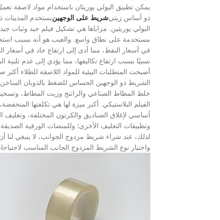
يمكن تطبيق البولي يوريثان باستخدام مواد لاصقة تعمل
ذو أساس زيتي
شريط على الوجهين
مستخدمة على نطاق واسع. والعيب هو أنه بسبب استخدام
في أسعار النفط، مما أدى إلى ارتفاع حاد في أسعار ال
نسبيًا بسبب ارتفاع تكاليفها، مما يؤدي إلى عدم تلبية ال
أصبحت المتطلبات البيئية للمواد اللاصقة للطلاء أكثر ص
الشريط ذو الوجهين الحساس للضغط بالذوبان الساخن
خلط المطاط الصناعي والراتنج وزيت المطاط، وتسخينهم
الفيلم البلاستيكي. أكبر ميزة لها هي تكلفتها المنخفضة
أساسي لإغلاق الصناديق والكرتون المختلفة، وتغليف ال
وتطبيقات التغليف الأخرى؛ وللمنصات الورقية الصديقة ل
لذلك، عند شراء شريط مزدوج الجوانب، لا ينبغي لنا أن ن
واختيار نوع الشريط المزدوج الجانب المناسب لاحتياجا