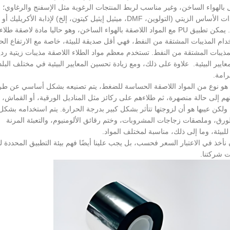
 بالهواء الساخن، وغير مناسب لربط المنتجات الرغوية مثل الإسفنج والرغاوي؛
يستخدم المذيبات ذات الأساس الزيتي (التولوين، DMF، ميثيل إيثيل كيتون، إلخ) لإذابة الأكريليك أو
البولي يوريثين. مزاياها هي تشكيل فيلم جيد وثبات جيد. يمكن تطبيق PU مع المواد اللاصقة بالهواء الساخن، وهو حاليا مادة لاصقة طلاء
 المذيبات المشتقة من النفط، فهي أقل صديقة للبيئة، خاصة مع الارتفاع الح
مذيبات المشتقة من النفط. تستخدم معظم مواد الطلاء اللاصقة مذيبات زيتية ردي
معايير البيئية. علاوة على ذلك، ومع زيادة تحسين المعايير البيئية في مختلف البلد
رامة.
 هو نوع من المواد اللاصقة الحساسة للضغط، يتم تصنيعه بشكل أساسي عن طر
 إلى حالة منصهرة، ثم طلاءهم على ركائز مثل المناديل الورقية، أو القماش، أ
، ولكن عيبها هو أن لزوجتها تتأثر بشكل كبير بدرجة الحرارة. يتم استخدامه بشكل
ورق، وملصقات زجاجات المشروبات، وختم رقائق الألومنيوم، والتعبئة المرنة
لبيئة، وما إلى ذلك، مناسبة لمختلف المواد.
أخذ في الاعتبار السعر فحسب، بل يجب علينا أيضًا فهم بيئة التطبيق المحددة لد
ت شركتنا.