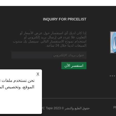
INQUIRY FOR PRICELIST
إذا كان لديك أي استفسار حول عرض الأسعار أو
شريط لاصق للتغليف والختم الشفاف/شريط
التعاون، فلا تتردد في إرسال بريد إلكتروني أو
التغليف/شريط عريض
استخدام نموذج الاستفسار التالي. سيتصل بك مندوب
2023/10/25
المبيعات لدينا خلال 24 ساعة.
تغليف شفاف حجم المنتج: العرض 4.35 سم، السمك 2.5 سم
(بما في ذلك سمك اللفة 3.5 مم)
X
نحن نستخدم ملفات تع
الموقع، وتخصيص المح
P
حقوق الطبع والنشر © 2023 Yilane (Shanghai) Industrial Co Ltd - PVC Tape ، شريط لاصق ، شريط التعبئة - جميع الحقوق محفوظة