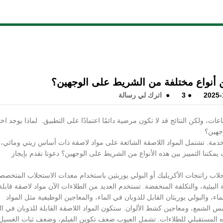
ين أنواع مختلفة من الشريط على الوجهين؟
2025-
●
3
●
اترك لي رسالة
ات، ولكن النتائج قد لا تكون مرضية دائمًا اعتمادًا على التطبيق. لماذا يوجد اخ
وجهين؟
خدمة. تشتمل المواد اللاصقة الشائعة على مواد لاصقة ذات أساس زيتي ومائي،
نا التمييز بين هذه الأنواع من الشريط على الوجهين؟ دعونا نقدم بإيجاز
اب راتنجات الأكريليك أو البولي يوريثين باستخدام معدات الاستحلاب المتخصص
البيئية، والتكلفة المنخفضة. تستخدم العديد من الطلاءات الآن مواد لاصقة قابلة
ابلة للذوبان في الماء، والبولي يوريثان القابل للذوبان في الماء، والمعاجين الوظيفية مثل المواد
الشمع، ومعاجين كشط الألوان. ستكون المواد اللاصقة القابلة للذوبان في الم
اتجاه المستقبلي للطلاءات. تشمل العيوب ضعف تكوين الفيلم، وضعف ثبات الغسيل،