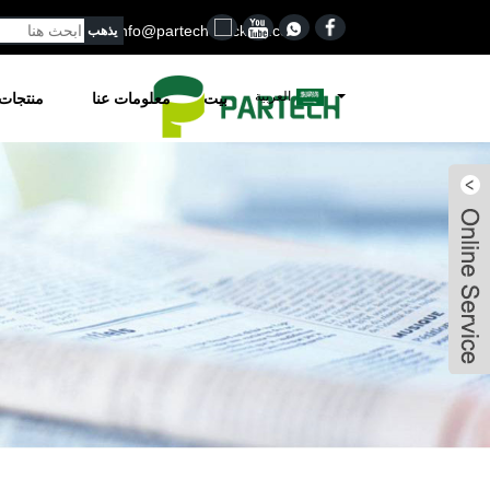
0502
Info@partech-packing.com
العربية
بيت
معلومات عنا
منتجات
Lena
Jason
Jason