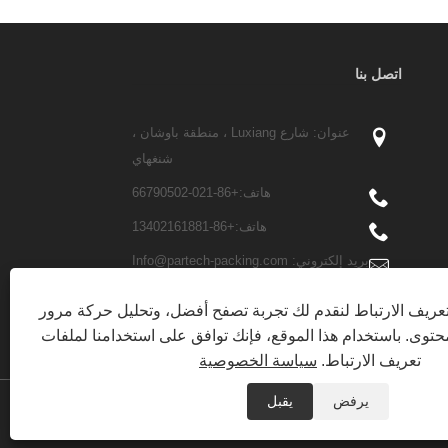
اتصل بنا
عنوان: شارع Luxiang ، منطقة باوشان ،
شنغهاي
هاتف:
+86-021-66790502
هاتف:
+86-13402161881
بريد إلكتروني:
Info@partech-packing.com
فاكس: +86-021-66790503
ريف الارتباط لنقدم لك تجربة تصفح أفضل، وتحليل حركة مرور
توى. باستخدام هذا الموقع، فإنك توافق على استخدامنا لملفات
تعريف الارتباط.
سياسة الخصوصية
يرفض
يقبل