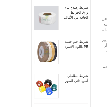
شريط إصلاح بناء
ورق الحوائط
الجافة من الألياف
الي
ئة
ان،
يق
شريط ختم حقيبة
و
PE باللون الأسود
ينا
شريط مطاطي
أسود ذاتي الصهر