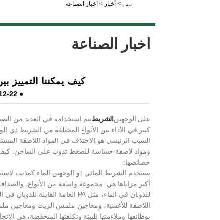
>
أخبار
>
اخبار الصناعة
بيت
LiveChat
اخبار الصناعة
كيف يمكننا التمييز ب
12-22
●
على الوجهين
الشريط
يتم استخدامه في العديد من الصناع
كبير في الأداء بين الأنواع المختلفة من الشريط ذي ال
السبب الرئيسي هو الاختلاف في المواد اللاصقة المست
ومواد لاصقة حساسة للضغط تذوب على الساخن. كيف يمكن
خصائصها:
يستخدم الشريط المائي ذو الوجهين الماء كمذيب لاستحل
أكبر مزاياها هي: مجموعة واسعة من الأنواع، والصداقة 
للذوبان في الماء، مثل PA العامة الق
اللاصقة للأغشية، ومعاجين ملمس الزيت ومعاجين ملمس 
بوظائفها وملاءمتها للبيئة وتكلفتها المنخفضة، هي ال