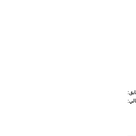
بق:
الي: