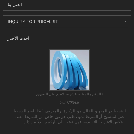
اتصل بنا
INQUIRY FOR PRICELIST
أحدث الأخبار
لا الركيزة المطلوبة! شريط لاصق على الوجهين!
2026/03/05
الشريط ذو الوجهين الخالي من الركيزة، والمعروف أيضًا باسم الشريط
غير المنسوج أو الشريط بدون ظهر، هو نوع خاص من الشريط. على
عكس الأشرطة التقليدية، فهي تفتقر إلى الركيزة. بدلاً من ذلك......