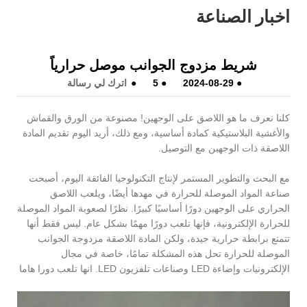
اخبار الصناعة
شريط مزدوج الجوانب موصل حرارياً
●
2024-08-29
●
5
●
اترك لي رسالة
كلنا نعرف ما هو اللاصق على الوجهين! مصنوعة من الورق والقماش
والأغشية البلاستيكية كمادة أساسية، ومع ذلك، أريد اليوم تقديم المادة
اللاصقة ذات الوجهين مع التوصيل.
مع البحث والتطوير المستمر لإنتاج التكنولوجيا الفائقة اليوم، أصبحت
صناعة المواد الموصلة للحرارة في مهدها أيضًا، ويلعب اللاصق
الحراري على الوجهين دورًا أساسيًا كبيرًا. نظرًا لصعوبة المواد الموصلة
للحرارة الإلكترونية، فإنها تلعب دورًا مهمًا بشكل عام. ليس فقط أنها
تتمتع برابطة حرارية جيدة، ولكن المادة اللاصقة مزدوجة الجوانب
الموصلة للحرارة تحل هذه المشكلة تمامًا، خاصة في مجال
الإلكترونيات وإضاءة LED وصناعات تلفزيون LED. انها تلعب دورا هاما