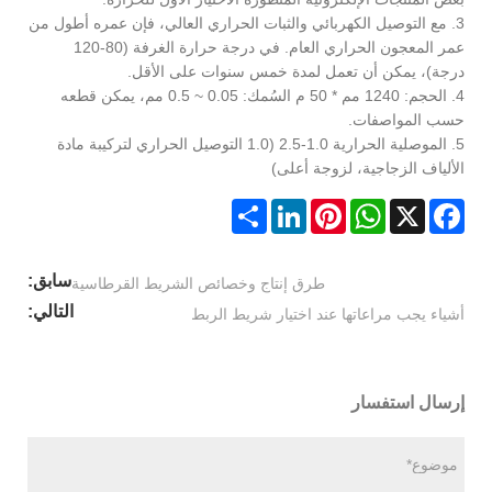
3. مع التوصيل الكهربائي والثبات الحراري العالي، فإن عمره أطول من
عمر المعجون الحراري العام. في درجة حرارة الغرفة (80-120
درجة)، يمكن أن تعمل لمدة خمس سنوات على الأقل.
4. الحجم: 1240 مم * 50 م السُمك: 0.05 ~ 0.5 مم، يمكن قطعه
حسب المواصفات.
5. الموصلية الحرارية 1.0-2.5 (1.0 التوصيل الحراري لتركيبة مادة
الألياف الزجاجية، لزوجة أعلى)
Share
LinkedIn
Pinterest
WhatsApp
Facebook
X
سابق:
طرق إنتاج وخصائص الشريط القرطاسية
التالي:
أشياء يجب مراعاتها عند اختيار شريط الربط
إرسال استفسار