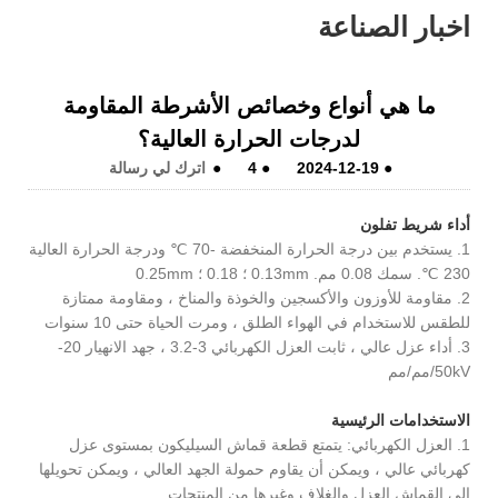
اخبار الصناعة
ما هي أنواع وخصائص الأشرطة المقاومة
لدرجات الحرارة العالية؟
●
2024-12-19
●
4
●
اترك لي رسالة
أداء شريط تفلون
1. يستخدم بين درجة الحرارة المنخفضة -70 ℃ ودرجة الحرارة العالية
230 ℃. سمك 0.08 مم. 0.13mm ؛ 0.18 ؛ 0.25mm
2. مقاومة للأوزون والأكسجين والخوذة والمناخ ، ومقاومة ممتازة
للطقس للاستخدام في الهواء الطلق ، ومرت الحياة حتى 10 سنوات
3. أداء عزل عالي ، ثابت العزل الكهربائي 3-3.2 ، جهد الانهيار 20-
50kV/مم/مم
الاستخدامات الرئيسية
1. العزل الكهربائي: يتمتع قطعة قماش السيليكون بمستوى عزل
كهربائي عالي ، ويمكن أن يقاوم حمولة الجهد العالي ، ويمكن تحويلها
إلى القماش العزل والغلاف وغيرها من المنتجات.