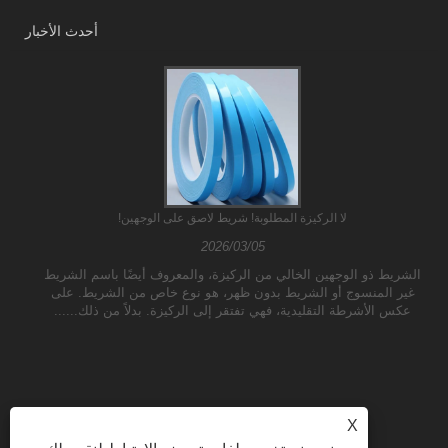
أحدث الأخبار
لا الركيزة المطلوبة! شريط لاصق على الوجهين!
2026/03/05
الشريط ذو الوجهين الخالي من الركيزة، والمعروف أيضًا باسم الشريط
غير المنسوج أو الشريط بدون ظهر، هو نوع خاص من الشريط. على
عكس الأشرطة التقليدية، فهي تفتقر إلى الركيزة. بدلاً من ذلك......
X