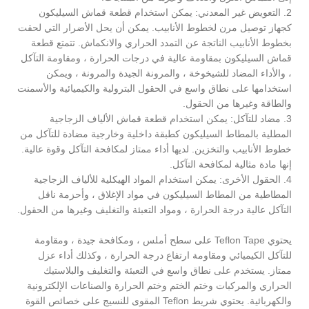
2. التعويض غير المعدني: يمكن استخدام قطعة قماش السيليكون
كجهاز توصيل مرن لخطوط الأنابيب. يمكن أن يحل الأضرار التي لحقت
بخطوط الأنابيب الناتجة عن التمدد الحراري والانكماش. تتمتع قطعة
قماش السيليكون بمقاومة عالية في درجات الحرارة ، ومقاومة التآكل
، والأداء المضاد للشيخوخة ، والمرونة الجيدة والمرونة ، ويمكن
استخدامها على نطاق واسع في الحقول البترولية والكيميائية والأسمنت
والطاقة وغيرها من الحقول.
3. مضاد للتآكل: يمكن استخدام قطعة قماش الألياف الزجاجية
المطلية بالمطاط السيليكون كطبقة داخلية وخارجية مضادة للتآكل من
خطوط الأنابيب والتخزين. لديها أداء ممتاز لمكافحة التآكل وقوة عالية.
إنها مادة مثالية لمكافحة التآكل.
4. الحقول الأخرى: يمكن استخدام المواد الهيكلية للألياف الزجاجية
المطاطية من المطاط السيليكون في مواد الإغلاق ، وأحزمة ناقل
التآكل عالية درجة الحرارة ، ومواد التعبئة والتغليف وغيرها من الحقول.
يحتوي Teflon Tape على سطح أملس ، ومكافحة جيدة ، ومقاومة
للتآكل الكيميائي ومقاومة ارتفاع درجة الحرارة ، وكذلك أداء عزل
ممتاز. يستخدم على نطاق واسع في التعبئة والتغليف والبلاستيك
الحراري والمركبات وختم الختم وختم الحرارة والصناعات الإلكترونية
والكهربائية. يحتوي شريط Teflon المقوى للنسيج على خصائص القوة