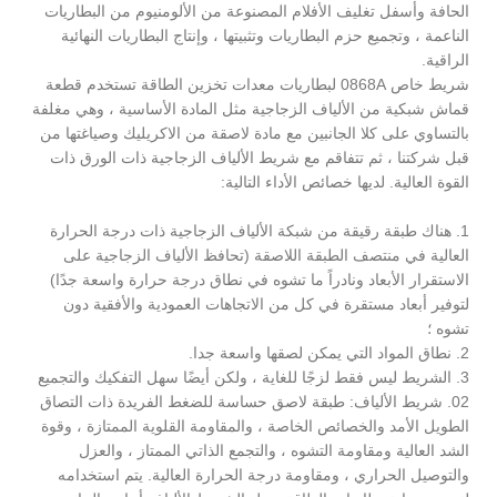
الحافة وأسفل تغليف الأفلام المصنوعة من الألومنيوم من البطاريات
الناعمة ، وتجميع حزم البطاريات وتثبيتها ، وإنتاج البطاريات النهائية
الراقية.
شريط خاص 0868A لبطاريات معدات تخزين الطاقة تستخدم قطعة
قماش شبكية من الألياف الزجاجية مثل المادة الأساسية ، وهي مغلفة
بالتساوي على كلا الجانبين مع مادة لاصقة من الاكريليك وصياغتها من
قبل شركتنا ، ثم تتفاقم مع شريط الألياف الزجاجية ذات الورق ذات
القوة العالية. لديها خصائص الأداء التالية:
1. هناك طبقة رقيقة من شبكة الألياف الزجاجية ذات درجة الحرارة
العالية في منتصف الطبقة اللاصقة (تحافظ الألياف الزجاجية على
الاستقرار الأبعاد ونادراً ما تشوه في نطاق درجة حرارة واسعة جدًا)
لتوفير أبعاد مستقرة في كل من الاتجاهات العمودية والأفقية دون
تشوه ؛
2. نطاق المواد التي يمكن لصقها واسعة جدا.
3. الشريط ليس فقط لزجًا للغاية ، ولكن أيضًا سهل التفكيك والتجميع
02. شريط الألياف: طبقة لاصق حساسة للضغط الفريدة ذات التصاق
الطويل الأمد والخصائص الخاصة ، والمقاومة القلوية الممتازة ، وقوة
الشد العالية ومقاومة التشوه ، والتجمع الذاتي الممتاز ، والعزل
والتوصيل الحراري ، ومقاومة درجة الحرارة العالية. يتم استخدامه