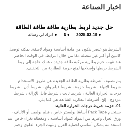
اخبار الصناعة
حل جديد لربط بطارية طاقة طاقة الطاقة
●
2025-03-19
●
6
●
اترك لي رسالة
الشريط هو عنصر يتكون من مادة أساسية ومواد لاصقة. يمكنه توصيل
كائنين أو أكثر غير متصلة معًا من خلال الترابط. في الوقت الحاضر ،
عند تثبيت حزم بطارية مركبة طاقة جديدة ، هناك حاجة إلى ربط
الشريط بربطها وإصلاحها لمنع حزمة البطارية من التخفيف.
يتم تصنيف أشرطة بطارية الطاقة الجديدة عن طريق الاستخدام:
شريط الإنهاء ، شريط حزمة ، شريط فيلم واقٍ ، شريط أذن ، شريط
درجات الحرارة العالية ، شريط ثابت ، شريط قابل للإزالة ، شريط
مزدوج ، إلخ. أشرطة البطارية الشائعة هي كما يلي:
01. حزمة شريط درجات الحرارة العالية:
يستخدم Pack Tape أساسًا بوليستر خاص ، فيلم بوليميد أو الألياف ،
ورق العزل وغيرها من المواد كمواد أساسية ، ومغطاة بغراء خاص. يتم
استخدامه بشكل أساسي لحماية العزل وتثبيت الجزء العلوي وختم