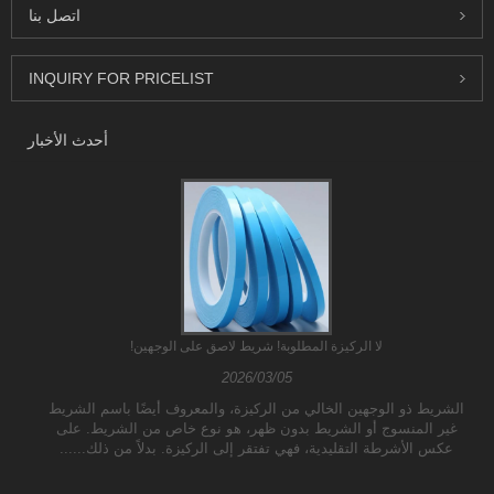
اتصل بنا
INQUIRY FOR PRICELIST
أحدث الأخبار
لا الركيزة المطلوبة! شريط لاصق على الوجهين!
2026/03/05
الشريط ذو الوجهين الخالي من الركيزة، والمعروف أيضًا باسم الشريط
غير المنسوج أو الشريط بدون ظهر، هو نوع خاص من الشريط. على
عكس الأشرطة التقليدية، فهي تفتقر إلى الركيزة. بدلاً من ذلك......