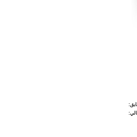
بق:
الي: