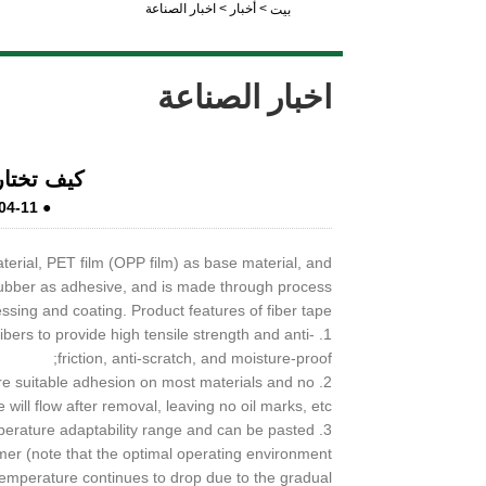
>
أخبار
>
اخبار الصناعة
بيت
LiveChat
اخبار الصناعة
كيف تختا
04-11
●
aterial, PET film (OPP film) as base material, and
 rubber as adhesive, and is made through process
ssing and coating. Product features of fiber tape:
fibers to provide high tensile strength and anti-
friction, anti-scratch, and moisture-proof;
ure suitable adhesion on most materials and no
 will flow after removal, leaving no oil marks, etc.;
mperature adaptability range and can be pasted
er (note that the optimal operating environment
emperature continues to drop due to the gradual