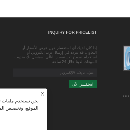
INQUIRY FOR PRICELIST
إذا كان لديك أي استفسار حول عرض الأسعار أو
شريط لاصق للتغليف والختم الشفاف/شريط
التعاون، فلا تتردد في إرسال بريد إلكتروني أو
التغليف/شريط عريض
استخدام نموذج الاستفسار التالي. سيتصل بك مندوب
2023/10/25
المبيعات لدينا خلال 24 ساعة.
تغليف شفاف حجم المنتج: العرض 4.35 سم، السمك 2.5 سم
(بما في ذلك سمك اللفة 3.5 مم)
X
نحن نستخدم ملفات تع
الموقع، وتخصيص المح