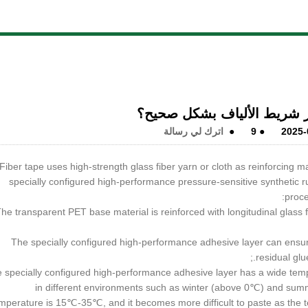
ر شريط الألياف بشكل صحيح؟
2025-
●
9
●
اترك لي رسالة
Fiber tape uses high-strength glass fiber yarn or cloth as reinforcing m
specially configured high-performance pressure-sensitive synthetic
proce
. The transparent PET base material is reinforced with longitudinal glass 
2. The specially configured high-performance adhesive layer can ens
residual glue
The specially configured high-performance adhesive layer has a wide te
in different environments such as winter (above 0℃) and summ
mperature is 15℃-35℃, and it becomes more difficult to paste as the t