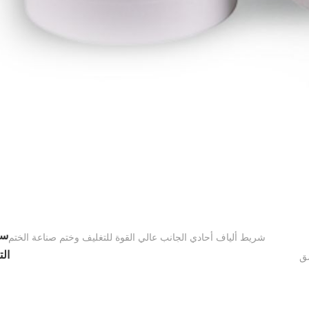
سا
شريط ألياف أحادي الجانب عالي القوة للتغليف وختم صناعة الختم
الت
صق