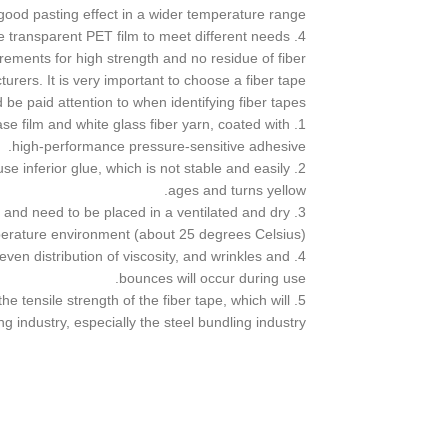
good pasting effect in a wider temperature range;
4. Text or advertisements can also be printed on the transparent PET film to meet different needs
irements for high strength and no residue of fiber
rers. It is very important to choose a fiber tape
be paid attention to when identifying fiber tapes?
ase film and white glass fiber yarn, coated with
high-performance pressure-sensitive adhesive.
use inferior glue, which is not stable and easily
ages and turns yellow.
, and need to be placed in a ventilated and dry
rature environment (about 25 degrees Celsius).
even distribution of viscosity, and wrinkles and
bounces will occur during use.
 the tensile strength of the fiber tape, which will
industry, especially the steel bundling industry.