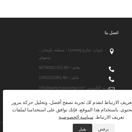
اتصل بنا
عنوان: شارع Luxiang ، منطقة باوشان ،
شنغهاي
هاتف:
+86-021-66790502
هاتف:
+86-13402161881
بريد إلكتروني:
Info@partech-packing.com
فاكس: +86-021-66790503
ريف الارتباط لنقدم لك تجربة تصفح أفضل، وتحليل حركة مرور
توى. باستخدام هذا الموقع، فإنك توافق على استخدامنا لملفات
تعريف الارتباط.
سياسة الخصوصية
يرفض
يقبل