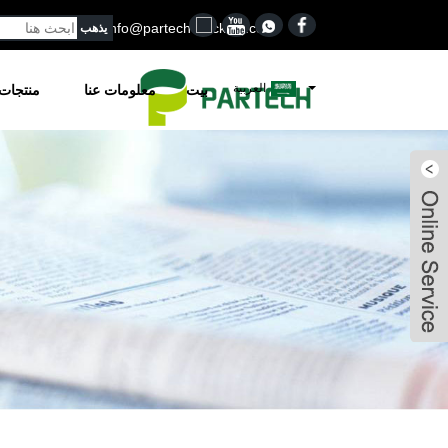
0502
Info@partech-packing.com
العربية
بيت
معلومات عنا
منتجات
Lena
Jason
Jason