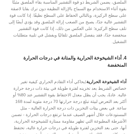
الملصق، يضمن الشريط ذو قوة التقشير المناسبة بقاء الملصق مثبتًا
بقوة أثناء الاستخدام مع السماح بالإزالة النظيفة دون ترك بقايا لاصقة
على سطح الركيزة، وبالتالي الحفاظ على السطح نظيفًا. إذا كانت قوة
التقشير عالية جدًا، يصبح من الصعب إزالة الملصق وقد يؤدي أيضًا إلى
تلف سطح الركيزة؛ على العكس من ذلك، إذا كانت قوة التقشير
منخفضة جدًا، فقد ينفصل الملصق تلقائيًا ويفشل في تلبية متطلبات
التشغيل.
4. أداء الشيخوخة الحرارية والمتانة في درجات الحرارة
المنخفضة
أداء الشيخوخة الحرارية:
يحاكي أداء التقادم الحراري كيفية تغير
خصائص الشريط بعد تخزينه لفترة طويلة في بيئة ذات درجة حرارة
عالية. عادةً، يجب أن يظل معدل الاحتفاظ بقوة التقشير عند 80% أو
أكثر بعد التعرض لبيئة تبلغ درجة حرارتها 70 درجة مئوية لمدة 168
ساعة. في بعض بيئات التخزين ذات درجة الحرارة العالية - مثل
المستودعات خلال أشهر الصيف عندما ترتفع درجات الحرارة - تضمن
الأشرطة المطبوعة التي تظهر مقاومة ممتازة للشيخوخة الحرارية،
أنها، حتى بعد التخزين لفترة طويلة في درجات حرارة عالية، تحتفظ