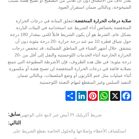
بقدر كاف من الالتصاق دون أن تعاني من التصفيح أو تصبح هشة بسبب
الشيخوخة، وبالتالي ضمان استقرار العبوة.
صلابة درجات الحرارة المنخفضة:
تتعلق المتانة في درجات الحرارة
المنخفضة بخصائص أداء الشريط عند استخدامه في البيئات الباردة.
بشكل عام، الشرط هو أن يكون الشريط قابلاً للثني بمقدار 180 درجة
حول شياق قطره 10 مم عند درجة حرارة -20 درجة مئوية دون أن
يتشقق. خلال أشهر الشتاء في المناطق الشمالية، قد تنخفض درجات
الحرارة الخارجية أثناء الخدمات اللوجستية والنقل إلى أقل من -20
درجة مئوية؛ في ظل هذه الظروف، فإن الأشرطة المطبوعة التي تتمتع
بصلابة فائقة في درجات الحرارة المنخفضة لن تصبح هشة أو مكسورة
أثناء عمليات مثل ختم الكرتون أو وضع الملصقات، وبالتالي ضمان
التنفيذ السلس وغير المنقطع لمهام التعبئة اللوجستية.
Share
LinkedIn
Pinterest
WhatsApp
Facebook
X
سابق:
شريط أكريليك PI أبيض غير لامع على الوجهين
التالي:
استكشاف الأخطاء وإصلاحها والحلول الخاصة بقطع الشريط على