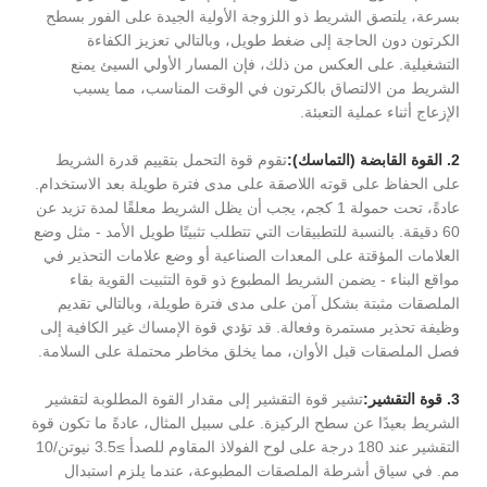
بسرعة، يلتصق الشريط ذو اللزوجة الأولية الجيدة على الفور بسطح
الكرتون دون الحاجة إلى ضغط طويل، وبالتالي تعزيز الكفاءة
التشغيلية. على العكس من ذلك، فإن المسار الأولي السيئ يمنع
الشريط من الالتصاق بالكرتون في الوقت المناسب، مما يسبب
الإزعاج أثناء عملية التعبئة.
2. القوة القابضة (التماسك):
تقوم قوة التحمل بتقييم قدرة الشريط
على الحفاظ على قوته اللاصقة على مدى فترة طويلة بعد الاستخدام.
عادةً، تحت حمولة 1 كجم، يجب أن يظل الشريط معلقًا لمدة تزيد عن
60 دقيقة. بالنسبة للتطبيقات التي تتطلب تثبيتًا طويل الأمد - مثل وضع
العلامات المؤقتة على المعدات الصناعية أو وضع علامات التحذير في
مواقع البناء - يضمن الشريط المطبوع ذو قوة التثبيت القوية بقاء
الملصقات مثبتة بشكل آمن على مدى فترة طويلة، وبالتالي تقديم
وظيفة تحذير مستمرة وفعالة. قد تؤدي قوة الإمساك غير الكافية إلى
فصل الملصقات قبل الأوان، مما يخلق مخاطر محتملة على السلامة.
3. قوة التقشير:
تشير قوة التقشير إلى مقدار القوة المطلوبة لتقشير
الشريط بعيدًا عن سطح الركيزة. على سبيل المثال، عادةً ما تكون قوة
التقشير عند 180 درجة على لوح الفولاذ المقاوم للصدأ ≥3.5 نيوتن/10
مم. في سياق أشرطة الملصقات المطبوعة، عندما يلزم استبدال