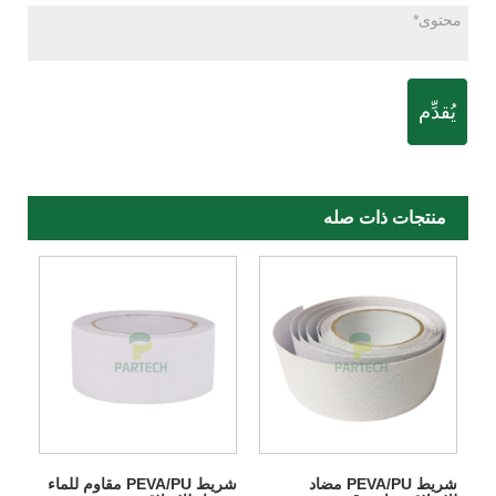
يُقدِّم
منتجات ذات صله
شريط PEVA/PU مضاد
شريط PEVA/PU مقاوم للماء