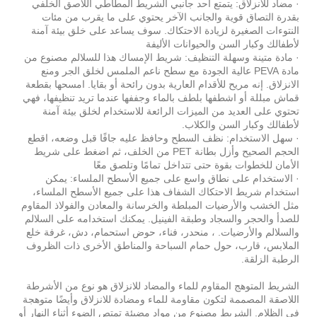
· مضاد للانزلاق: يتمتع أحد جانبي الشريط المطاطي اللاصق الخلفي
بقدرة التصاق قوية والجانب الآخر يحتوي على ما يقرب من مئات
النتوءات الصغيرة لزيادة الاحتكاك. سوف يساعد على خلق بيئة آمنة
لأطفالك وكبار السن والحيوانات الأليفة
· مادة متينة وسهلة التنظيف: شريط الإمساك هذا للسلالم مصنوع من
مادة PEVA عالية الجودة مع سطح ناعم الملمس لخلق الجر ومنع
الانزلاق. إنه مريح للأقدام العارية بدون رائحة أو بقايا. امسحها بقطعة
قماش مبللة أو اشطفها بلطف بالماء وجففها عندما تريد تنظيفها، فهي
تحتوي على العديد من الميزات الرائعة للاستخدام لخلق بيئة آمنة
لأطفالك وكبار السن والكلاب.
· سهل الاستخدام: نظف السطح وحافظ عليه جافًا قبل وضعه، اقطع
الحجم الصحيح وأزل بطانة PET من الخلف، ثم اضغط على شريط
الأمان للخطوات بقوة حتى تتداخل تمامًا وتلصق معًا
· الاستخدام على نطاق واسع على جميع الأسطح الملساء: يمكن
استخدام شريط الاحتكاك الشفاف هذا على جميع الأسطح الملساء،
مثل الخشب والأرضيات المبلطة والخرسانة والمعادن والفولاذ المقاوم
للصدأ والحجر والسجاد وطبقة الفينيل. يمكنك استخدامه على السلالم
والسلالم والأرضيات. ، منحدر، فناء، حوض استحمام، دش، غرفة خلع
الملابس، قارب، حول حمام السباحة والمناطق الأخرى ذات الظروف
الرطبة الزلقة.
الشريط المتوهج المقاوم للماء والمضاد للانزلاق هو نوع من الأشرطة
اللاصقة المصممة لتكون مقاومة للماء ومضادة للانزلاق وأيضًا متوهجة
في الظلام. الشريط مصنوع من مواد مضيئة تمتص الضوء أثناء النهار أو