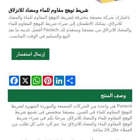
شريط توهج مقاوم للماء ومضاد للانزلاق
باعتبارك شركة مصنعة محترفة لشريط التوهج المقاوم للماء والمضاد
للانزلاق، يمكنك الاطمئنان إلى شراء شريط التوهج المقاوم للماء
والمضاد للانزلاق من مصنعنا وستقدم لك Partech أفضل خدمة ما بعد
البيع والتسليم في الوقت المناسب.
إرسال استفسار
Facebook
WhatsApp
X
Pinterest
LinkedIn
Share
وصف المنتج
Partech هي واحدة من الشركات المصنعة والموردة الشهيرة لشريط
التوهج المقاوم للماء في الصين. مصنعنا متخصص في تصنيع شريط
الوهج المقاوم للماء والمضاد للانزلاق. مرحبًا بكم في شراء شريط
الوهج المقاوم للماء والمضاد للانزلاق منا. يتم الرد على كل طلب من
العملاء خلال 24 ساعة.