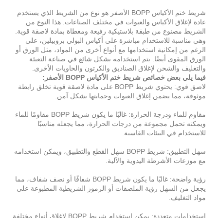
شريط ختم الأكياس BOPP الأصفر هو نوع من الشريط الذي يستخدم
عادة لإغلاق الأكياس والعبوات في مختلف الصناعات. هذا النوع من
الشريط مصنوع من طبقة بلاستيكية رفيعة ومغطاة بمادة لاصقة قوية.
وهي مناسبة للاستخدام مباشرة على أكياس البولي بروبيلين، على
الرغم من إمكانية استخدامها مع أنواع أخرى من المواد، مثل الورق أو
الورق المقوى أيضًا. يتم استخدامه بشكل شائع في صناعة التعبئة
والتغليف والشحن لإغلاق الصناديق والكرتون والحاويات الأخرى.
فيما يلي بعض خصائص شريط ختم الأكياس BOPP الأصفر:
لاصق قوي: يحتوي شريط BOPP على مادة لاصقة قوية تخلق رابطة
موثوقة، مما يضمن إغلاق العبوات وحمايتها بشكل آمن.
مقاوم للماء ودرجة الحرارة: غالبًا ما يكون شريط BOPP مقاومًا للماء
ويمكنه تحمل مجموعة من درجات الحرارة، مما يجعله مناسبًا
للاستخدام في البيئات القاسية.
سهل التطبيق: شريط BOPP سهل القطع والتطبيق، ويمكن استخدامه
مع موزعات الأشرطة اليدوية والآلية.
رؤية واضحة: غالبًا ما يكون شريط BOPP شفافًا أو نصف شفاف، مما
يجعل من السهل رؤية الملصقات أو الرموز الشريطية المطبوعة على
مواد التغليف.
استخدامات متعددة: يمكن استخدام شريط BOPP لإغلاق أنواع مختلفة