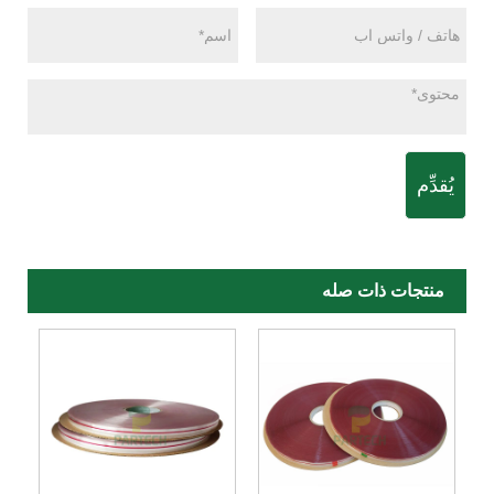
يُقدِّم
منتجات ذات صله