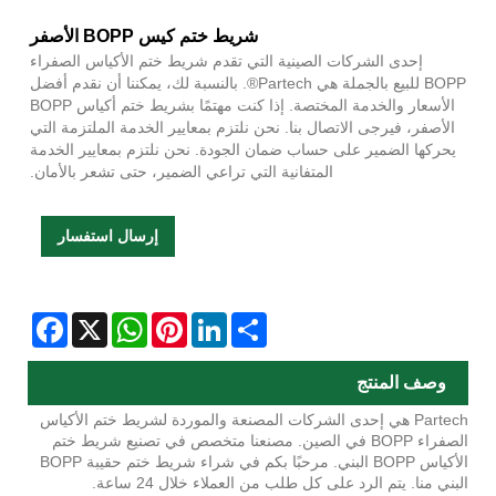
شريط ختم كيس BOPP الأصفر
إحدى الشركات الصينية التي تقدم شريط ختم الأكياس الصفراء
BOPP للبيع بالجملة هي Partech®. بالنسبة لك، يمكننا أن نقدم أفضل
الأسعار والخدمة المختصة. إذا كنت مهتمًا بشريط ختم أكياس BOPP
الأصفر، فيرجى الاتصال بنا. نحن نلتزم بمعايير الخدمة الملتزمة التي
يحركها الضمير على حساب ضمان الجودة. نحن نلتزم بمعايير الخدمة
المتفانية التي تراعي الضمير، حتى تشعر بالأمان.
إرسال استفسار
Facebook
WhatsApp
X
Pinterest
LinkedIn
Share
وصف المنتج
Partech هي إحدى الشركات المصنعة والموردة لشريط ختم الأكياس
الصفراء BOPP في الصين. مصنعنا متخصص في تصنيع شريط ختم
الأكياس BOPP البني. مرحبًا بكم في شراء شريط ختم حقيبة BOPP
البني منا. يتم الرد على كل طلب من العملاء خلال 24 ساعة.