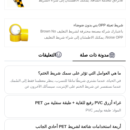
للانزلاق للخدمة الشاقة، يمكنك الاطمئنان إلى شراء الشريط
العاكس المضاد للانزلاق للخدمة الشاقة من مصنعنا وستقدم
لك Partech أفضل خدمة ما بعد البيع والتسليم في الوقت
المناسب.
شريط تعبئة OPP بني بدون ضوضاء
باعتبارك شركة مصنعة محترفة لشريط التغليف Brown No
Noise OPP، يمكنك الاطمئنان إلى شراء شريط التغليف
Brown No Noise OPP من مصنعنا وستقدم لك Partech
أفضل خدمة ما بعد البيع والتسليم في الوقت المناسب.
مدونة ذات صلة
التعليقات
ما هي العوامل التي تؤثر على سمك شريط الختم؟
​في الحياة، عندما نشتري شريطًا مانعًا للتسرب، ينظر معظمنا فقط إلى السُمك.
عندما نستفسر عن شريط الختم على الإنترنت، سيسألك الآخرون عن
المواصفات المحددة لشريط الختم، وفي هذا الوقت نعلم أنه لا يوجد سوى العرض
والسمك.
غراء أزرق PVC رفيع للغاية + طبقة سفلية من PET
المواد: طبقة بوليمر PVC
أربعة استخدامات شائعة لشريط PET أحادي الجانب