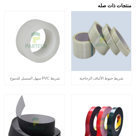
منتجات ذات صله
شريط خيوط الألياف الزجاجية
شريط PVC سهل المسيل للدموع