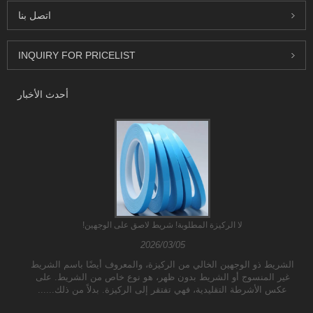
اتصل بنا
INQUIRY FOR PRICELIST
أحدث الأخبار
لا الركيزة المطلوبة! شريط لاصق على الوجهين!
2026/03/05
الشريط ذو الوجهين الخالي من الركيزة، والمعروف أيضًا باسم الشريط
غير المنسوج أو الشريط بدون ظهر، هو نوع خاص من الشريط. على
عكس الأشرطة التقليدية، فهي تفتقر إلى الركيزة. بدلاً من ذلك......