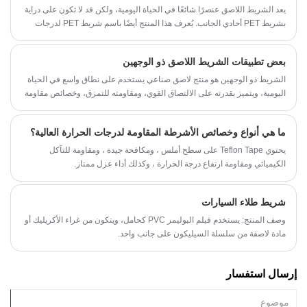
يعد الشريط اللاصق عنصرًا شائعًا في الحياة اليومية، ولكن قد لا تكون على دراية
بشريط PET أحادي الجانب. يُعرف هذا المنتج أيضًا باسم شريط PET لدرجات
الحرارة العالية، ويتم تصنيعه عن طريق طلاء جانبي طبقة البولي إيثيلين
تيريفثاليت (PET) بمادة لاصقة أكريليك. عادةً ما يكون شريط PET أحادي الجانب
بعض تطبيقات الشريط اللاصق ذو الوجهين
شفافًا أو أسود اللون؛ نادرًا ما يتم العثور على شريط PET الأخضر.
الشريط ذو الوجهين هو منتج لاصق صناعي يستخدم على نطاق واسع في الحياة
اليومية، ويتميز بقدرته على الالتصاق القوي، ومقاومته للتمزق، وخصائص مقاومة
الماء الممتازة.
ما هي أنواع وخصائص الأشرطة المقاومة لدرجات الحرارة العالية؟
يحتوي Teflon Tape على سطح أملس ، ومكافحة جيدة ، ومقاومة للتآكل
الكيميائي ومقاومة ارتفاع درجة الحرارة ، وكذلك أداء عزل ممتاز.
شريط طلاء السيارات
وصف المنتج: يستخدم فيلم البوليمر PVC كحامل، ويتكون من غراء الأكريليك أو
مادة لاصقة من سلسلة السيليكون على جانب واحد.
إرسال استفسار