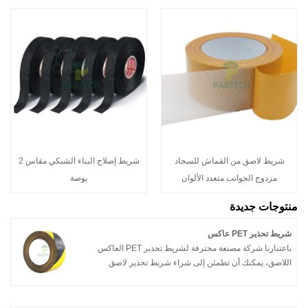
شريط لاصق من القماش للسجاد
شريط إصلاح البناء الشبكي مقاس 2
مزدوج الجوانب متعدد الألوان
بوصة
منتوجات جديدة
شريط تحذير PET عاكس
باعتبارنا شركة مصنعة محترفة لشريط تحذير PET العاكس
اللاصق، يمكنك أن تطمئن إلى شراء شريط تحذير لاصق
عاكس PET من مصنعنا وسوف تقدم لك Partech أفضل خدمة
ما بعد البيع والتسليم في الوقت المناسب.