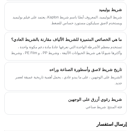
شريط بوليميد
شريط البوليميد، المعروف أيضًا باسم شريط Kapton، يعتمد على فيلم بوليميد
ويستخدم لاصق سيليكون مستورد حساس للضغط.
ما هي الخصائص المتميزة للشريط الألياف مقارنة بالشريط العادي؟
تستخدم معظم الأشرطة الواحدة التي نعرفها عادةً مادة دعم مكونة واحدة ،
وأكثرها شيوعًا هي شريط الحيوانات الأليفة ، وشريط PP ، و PE Film ، وشريط
الأرضية PVC. الميزة الشائعة لهذه الأشرطة هي أنها تستخدم مادة دعم
البلاستيك.
تاريخ شريط لاصق وأسطورة الصناعة وراءه
الشريط على الوجهين ، على ما يبدو عادي ، يحمل أهمية تاريخية عميقة لعصر
جديد.
شريط رغوي أزرق على الوجهين
فئة المنتج: شريط صناعي
إرسال استفسار