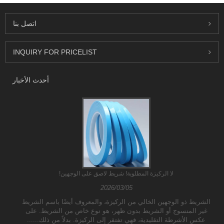
اتصل بنا
INQUIRY FOR PRICELIST
أحدث الأخبار
لا الركيزة المطلوبة! شريط لاصق على الوجهين!
2026/03/05
الشريط ذو الوجهين الخالي من الركيزة، والمعروف أيضًا باسم الشريط
غير المنسوج أو الشريط بدون ظهر، هو نوع خاص من الشريط. على
عكس الأشرطة التقليدية، فهي تفتقر إلى الركيزة. بدلاً من ذلك......