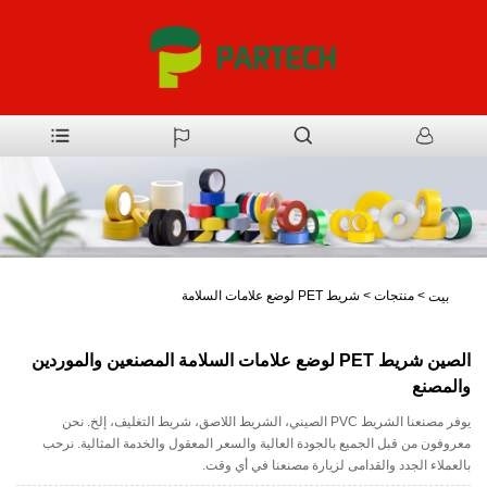
>
منتجات
>
شريط PET لوضع علامات السلامة
بيت
الصين شريط PET لوضع علامات السلامة المصنعين والموردين
والمصنع
يوفر مصنعنا الشريط PVC الصيني، الشريط اللاصق، شريط التغليف، إلخ. نحن
معروفون من قبل الجميع بالجودة العالية والسعر المعقول والخدمة المثالية. نرحب
بالعملاء الجدد والقدامى لزيارة مصنعنا في أي وقت.