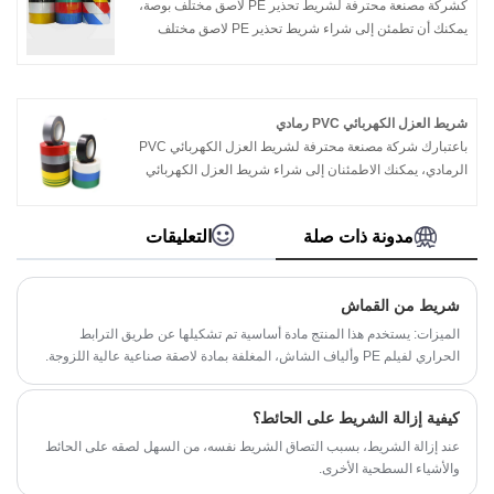
كشركة مصنعة محترفة لشريط تحذير PE لاصق مختلف بوصة،
يمكنك أن تطمئن إلى شراء شريط تحذير PE لاصق مختلف
بوصة من مصنعنا وستقدم لك Partech أفضل خدمة ما بعد البيع
والتسليم في الوقت المناسب.
شريط العزل الكهربائي PVC رمادي
باعتبارك شركة مصنعة محترفة لشريط العزل الكهربائي PVC
الرمادي، يمكنك الاطمئنان إلى شراء شريط العزل الكهربائي
PVC الرمادي من مصنعنا وستقدم لك Partech أفضل خدمة ما
بعد البيع والتسليم في الوقت المناسب.
مدونة ذات صلة
التعليقات
شريط من القماش
الميزات: يستخدم هذا المنتج مادة أساسية تم تشكيلها عن طريق الترابط
الحراري لفيلم PE وألياف الشاش، المغلفة بمادة لاصقة صناعية عالية اللزوجة.
كيفية إزالة الشريط على الحائط؟
عند إزالة الشريط، بسبب التصاق الشريط نفسه، من السهل لصقه على الحائط
والأشياء السطحية الأخرى.