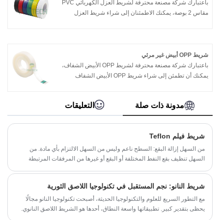
باعتبارك شركة مصنعة محترفة لشريط العزل الكهربائي PVC
مقاس 2 بوصة، يمكنك الاطمئنان إلى شراء شريط العزل
الكهربائي PVC مقاس 2 بوصة من مصنعنا وستقدم لك
Partech أفضل خدمة ما بعد البيع والتسليم في الوقت
المناسب.
شريط OPP أبيض غير مرئي
باعتبارك شركة مصنعة محترفة لشريط OPP الأبيض الشفاف،
يمكنك أن تطمئن إلى شراء شريط OPP الأبيض الشفاف
الشفاف من مصنعنا وسوف تقدم لك Partech أفضل خدمة ما
بعد البيع والتسليم في الوقت المناسب.
مدونة ذات صلة
التعليقات
شريط فيلم Teflon
من السهل إزالة البقع: السطح ناعم وليس من السهل الالتزام بأي مادة. من
السهل تنظيف بقع النفط المختلفة أو البقع أو غيرها من المرفقات المرتبطة
بسطحها ؛ يمكن إزالة جميع المواد اللاصقة تقريبًا مثل اللصق والراتنج والطلاء
بسهولة
شريط النانو: نجم المستقبل في تكنولوجيا اللاصق الثورية
مع التطور السريع للعلوم والتكنولوجيا الحديثة، أصبحت تكنولوجيا النانو مجالًا
يحظى بتقدير كبير. تطبيقاتها واسعة النطاق، أحدها هو الشريط اللاصق النانوي.
الشريط اللاصق النانوي هو نوع من الأشرطة المصنوعة باستخدام مواد نانوية، وقد