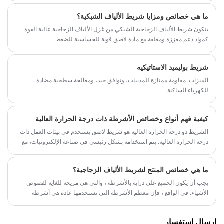
أحدثت خصائصه ووظائفه الفريدة تغييرات ثورية في مختلف الصناعات. أدناه،
ما هي خصائص ومزايا شريط الألياف الشبكية؟
سوف نقدم بالتفصيل المبادئ والخصائص ومجالات التطبيق وأهمية الشريط
اللاصق النانو في المجتمع الحديث.
يتكون شريط الألياف الزجاجية الشبكي من غزل الألياف الزجاجية عالية القوة
كمواد دعم معززة ومغلفة مع مادة لاصق قوية للحساسية للضغط.
شريط بوليميد الاستاتيكيه
الميزات: مقاومة ممتازة للمذيبات، وتوافق جيد، ومعالجة سطحية مضادة
للكهرباء الساكنة.
كيفية فهم أنواع وخصائص الأشرطة ذات درجة الحرارة العالية
الشريط ذو درجة الحرارة العالية هو شريط لاصق يستخدم في بيئات العمل ذات
درجة الحرارة العالية. يتم استخدامه بشكل رئيسي في صناعة الإلكترونيات، مع
مقاومة لدرجة الحرارة عادة بين 120 درجة مئوية و260 درجة مئوية.
ما هي خصائص المنتج لشريط الألياف الزجاجية؟
يجب أن يكون الجميع على دراية بالأشرطة ، والتي هي مريحة للغاية لفصوص
الأشياء. في الواقع ، فإن معظم الأشرطة التي نستخدمها عادة هي أشرطة
شفافة ، والتي يتم تصنيعها لتلبية احتياجات الإنتاج المدني.
إرسال استفسار